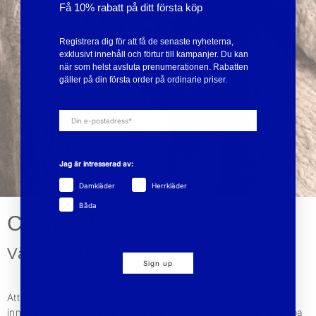
Få 10% rabatt på ditt första köp
Registrera dig för att få de senaste nyheterna,
exklusivt innehåll och förtur till kampanjer. Du kan
när som helst avsluta prenumerationen. Rabatten
gäller på din första order på ordinarie priser.
Jag är intresserad av:
Damkläder
Herrkläder
Båda
CARE GUIDE
Vårda dina plagg
Sign up
Att kläder kan leva länge beror på en rad aspekter. För oss
innebär det att vi designar tidlösa plagg som inte följer snabba