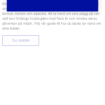
trender. Det innebär också att att våra kläder har hög kvalitet
och är tillverkade i hållbara och naturliga material så som ull,
bomull, mohair och alpacka. Att ta hand om sina plagg på rätt
sätt kan förlänga livslängden med flera år och minska deras
påverkan på miljön. Följ vår guide till hur du bästa tar hand om
dina kläder.
TILL GUIDEN