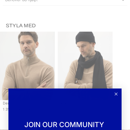
STYLA MED
Dennis T-Neck
Åland Scarf
1 319 kr
2 199 kr
999 kr
JOIN OUR COMMUNITY