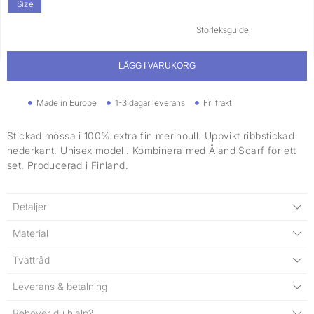
Size
Storleksguide
LÄGG I VARUKORG
Made in Europe
1-3 dagar leverans
Fri frakt
Stickad mössa i 100% extra fin merinoull. Uppvikt ribbstickad
nederkant. Unisex modell. Kombinera med Åland Scarf för ett
set. Producerad i Finland.
Detaljer
Material
Tvättråd
Leverans & betalning
Behöver du hjälp?