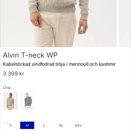
Alvin T-neck WP
Kabelstickad vindfodrad tröja i merinoull och kashmir
3 399 kr
Chai
S
M
L
XL
XXL