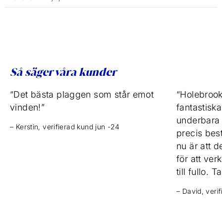
Så säger våra kunder
“Det bästa plaggen som står emot
“Holebrook
vinden!”
fantastisk
underbara v
– Kerstin, verifierad kund jun -24
precis bestä
nu är att de
för att ve
till fullo. T
– David, veri