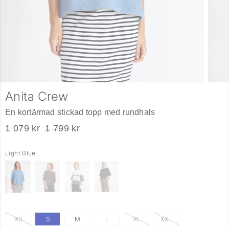
Anita Crew
En kortärmad stickad topp med rundhals
1 079 kr
1 799 kr
Light Blue
XS
S
M
L
XL
XXL