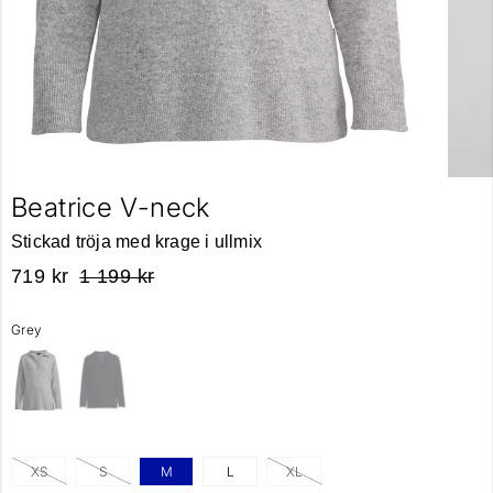
Beatrice V-neck
Stickad tröja med krage i ullmix
719 kr
1 199 kr
Grey
XS
S
M
L
XL