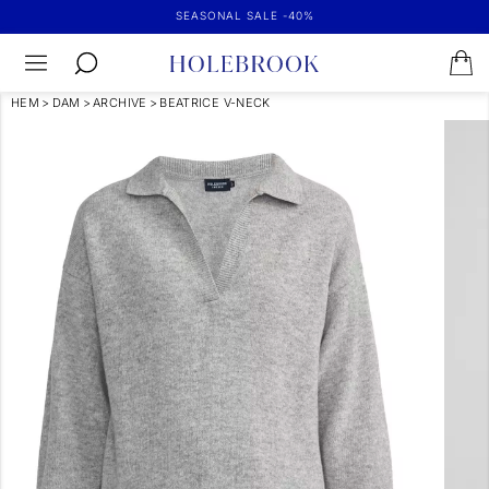
SEASONAL SALE -40%
HEM
>
DAM
>
ARCHIVE
>
BEATRICE V-NECK