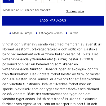
Modellen är 176 cm och bär storlek S.
Storleksguide
LÄGG I VARUKORG
Made in Europe
1-3 dagar leverans
Fri frakt
Vindtät och vattenavvisande väst med membran av svensk ull.
Normal passform, tvåvägsdragkedja och sidfickor. Elastiska
band vid nederkant och ärmhåla håller västen på plats. Det
vattenavvisande yttermaterialet (Piumi®) består av 100%
polyamid och har en behandling som skapar en
vattenavvisande funktion. Behandlingen är ekologisk och fri
från flourkarbon. Det vindtäta fodret består av 96% polyester
och 4% elastan. Inga kemikalier används för att åstadkomma
den vindtäta funktionen. Istället tillverkas fodret med en
speciell vävteknik som gör tyget extremt tätvävt och därmed
också vindtätt. Både det vattenavvisande tyget och det
vindtäta tyget andas. På så sätt bibehålls ullens funktionella
fördelar och egenskaper, som att transportera bort fukt och