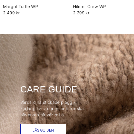
Margot Turtle WP
Hilmer Crew WP
2 499 kr
2 399 kr
CARE GUIDE
Vårda dina stickade plagg -
Förläng livslängden och minska
påverkan på vår miljö.
LÄS GUIDEN