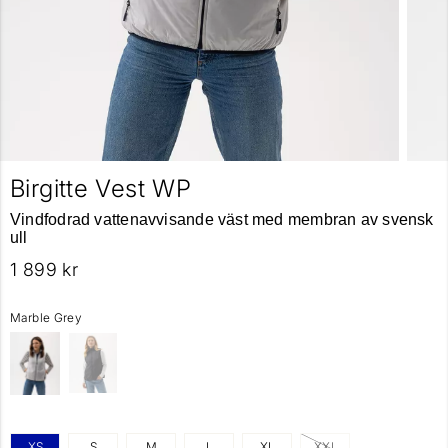
Birgitte Vest WP
Vindfodrad vattenavvisande väst med membran av svensk
ull
1 899 kr
Marble Grey
XS
S
M
L
XL
XXL