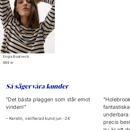
Engla Boatneck
999 kr
Så säger våra kunder
“Det bästa plaggen som står emot
“Holebrook
vinden!”
fantastisk
underbara v
– Kerstin, verifierad kund jun -24
precis bestä
nu är att de