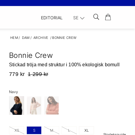
EDITORIAL
SE
HEM
/
DAM
/
ARCHIVE
/
BONNIE CREW
Bonnie Crew
Stickad tröja med struktur i 100% ekologisk bomull
779 kr
1 299 kr
Navy
XS
S
M
L
XL
Storleksguide