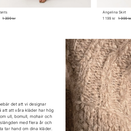
ants
Angelina Skirt
1 399 kr
1 199 kr
1 999 k
ebär det att vi designar
 att att våra kläder har hög
 som ull, bomull, mohair och
ivslängden med flera år och
sta tar hand om dina kläder.