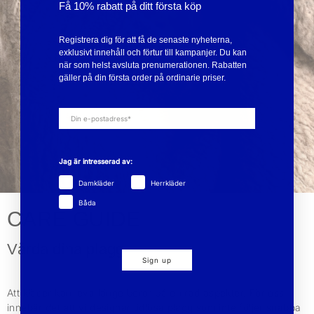
Få 10% rabatt på ditt första köp
Registrera dig för att få de senaste nyheterna,
exklusivt innehåll och förtur till kampanjer. Du kan
när som helst avsluta prenumerationen. Rabatten
gäller på din första order på ordinarie priser.
Jag är intresserad av:
Damkläder
Herrkläder
Båda
CARE GUIDE
Vårda dina plagg
Sign up
Att kläder kan leva länge beror på en rad aspekter. För oss
innebär det att vi designar tidlösa plagg som inte följer snabba