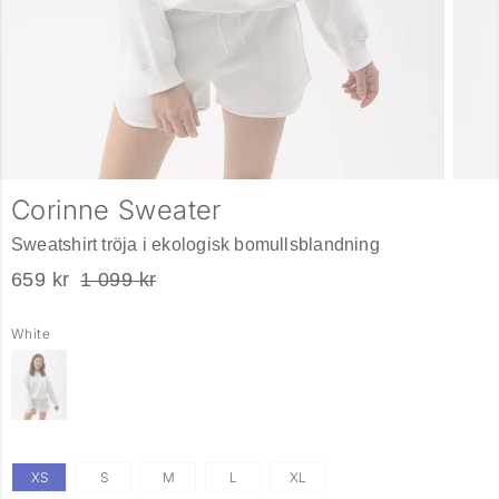
Corinne Sweater
Sweatshirt tröja i ekologisk bomullsblandning
659 kr
1 099 kr
White
XS
S
M
L
XL