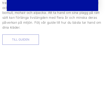
trender. Det innebär också att att våra kläder har hög kvalitet
och är tillverkade i hållbara och naturliga material så som ull,
bomull, mohair och alpacka. Att ta hand om sina plagg på rätt
sätt kan förlänga livslängden med flera år och minska deras
påverkan på miljön. Följ vår guide till hur du bästa tar hand om
dina kläder.
TILL GUIDEN