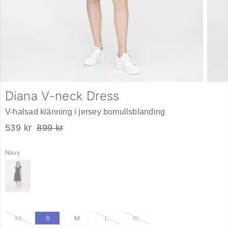
Diana V-neck Dress
V-halsad klänning i jersey bomullsblanding
539 kr
899 kr
Navy
XS
S
M
L
XL