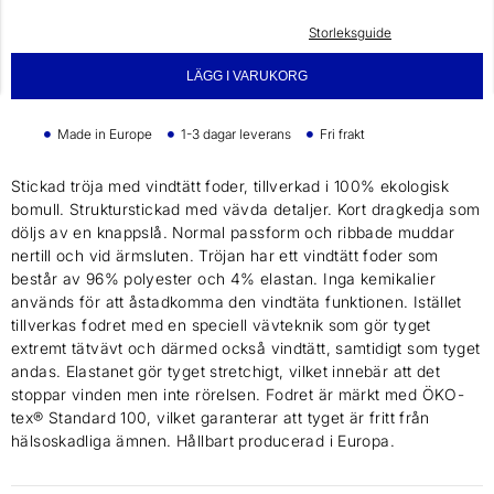
Storleksguide
LÄGG I VARUKORG
Made in Europe
1-3 dagar leverans
Fri frakt
Stickad tröja med vindtätt foder, tillverkad i 100% ekologisk
bomull. Strukturstickad med vävda detaljer. Kort dragkedja som
döljs av en knappslå. Normal passform och ribbade muddar
nertill och vid ärmsluten. Tröjan har ett vindtätt foder som
består av 96% polyester och 4% elastan. Inga kemikalier
används för att åstadkomma den vindtäta funktionen. Istället
tillverkas fodret med en speciell vävteknik som gör tyget
extremt tätvävt och därmed också vindtätt, samtidigt som tyget
andas. Elastanet gör tyget stretchigt, vilket innebär att det
stoppar vinden men inte rörelsen. Fodret är märkt med ÖKO-
tex® Standard 100, vilket garanterar att tyget är fritt från
hälsoskadliga ämnen. Hållbart producerad i Europa.