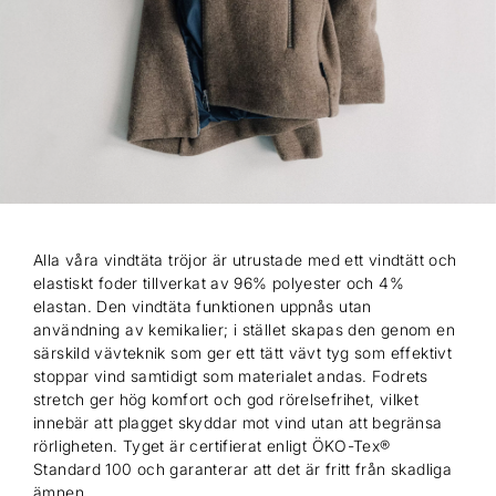
Alla våra vindtäta tröjor är utrustade med ett vindtätt och
elastiskt foder tillverkat av 96% polyester och 4%
elastan. Den vindtäta funktionen uppnås utan
användning av kemikalier; i stället skapas den genom en
särskild vävteknik som ger ett tätt vävt tyg som effektivt
stoppar vind samtidigt som materialet andas. Fodrets
stretch ger hög komfort och god rörelsefrihet, vilket
innebär att plagget skyddar mot vind utan att begränsa
rörligheten. Tyget är certifierat enligt ÖKO-Tex®
Standard 100 och garanterar att det är fritt från skadliga
ämnen.