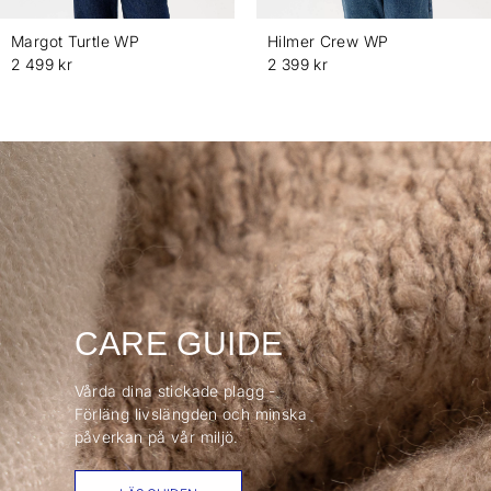
Margot Turtle WP
Hilmer Crew WP
2 499 kr
2 399 kr
CARE GUIDE
Vårda dina stickade plagg -
Förläng livslängden och minska
påverkan på vår miljö.