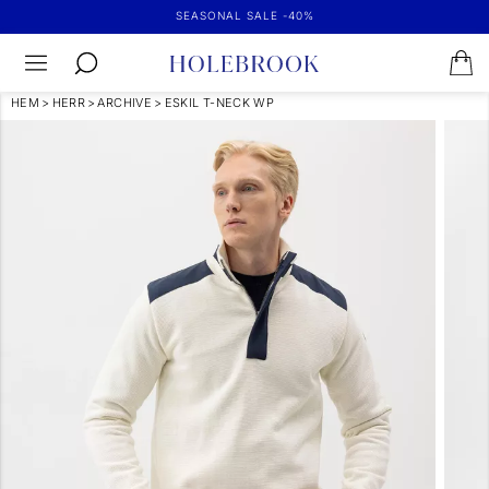
SEASONAL SALE -40%
HEM
>
HERR
>
ARCHIVE
>
ESKIL T-NECK WP