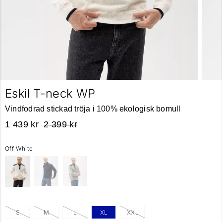
Eskil T-neck WP
Vindfodrad stickad tröja i 100% ekologisk bomull
1 439 kr
2 399 kr
Off White
S
M
L
XL
XXL