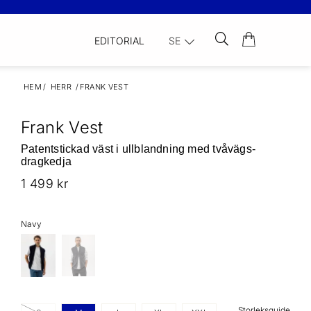
EDITORIAL
SE
HEM
/
HERR
/
FRANK VEST
Frank Vest
Patentstickad väst i ullblandning med tvåvägs-
dragkedja
1 499 kr
Navy
Storleksguide