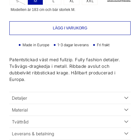
S
M
L
XL
XXL
Modellen är 183 cm och bär storlek M.
LÄGG I VARUKORG
Made in Europe
1-3 dagar leverans
Fri frakt
Patentstickad väst med fullzip. Fully fashion detaljer.
Tvåvägs-dragkedja i metall. Ribbade avslut och
dubbelvikt ribbstickad krage. Hållbart producerad i
Europa.
Detaljer
Material
Tvättråd
Leverans & betalning