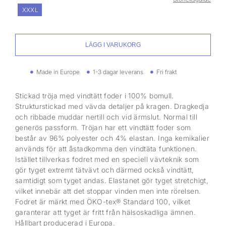
XXXL
LÄGG I VARUKORG
Made in Europe
1-3 dagar leverans
Fri frakt
Stickad tröja med vindtätt foder i 100% bomull.
Strukturstickad med vävda detaljer på kragen. Dragkedja
och ribbade muddar nertill och vid ärmslut. Normal till
generös passform. Tröjan har ett vindtätt foder som
består av 96% polyester och 4% elastan. Inga kemikalier
används för att åstadkomma den vindtäta funktionen.
Istället tillverkas fodret med en speciell vävteknik som
gör tyget extremt tätvävt och därmed också vindtätt,
samtidigt som tyget andas. Elastanet gör tyget stretchigt,
vilket innebär att det stoppar vinden men inte rörelsen.
Fodret är märkt med ÖKO-tex® Standard 100, vilket
garanterar att tyget är fritt från hälsoskadliga ämnen.
Hållbart producerad i Europa.