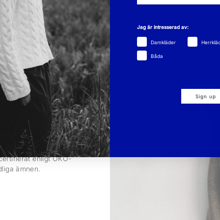
Jag är intresserad av:
Damkläder
Herrklä
Båda
Sign up
lastiskt foder tillverkat
en uppnås utan
särskild vävteknik som
 som materialet andas.
ket innebär att plagget
ertifierat enligt ÖKO-
adliga ämnen.