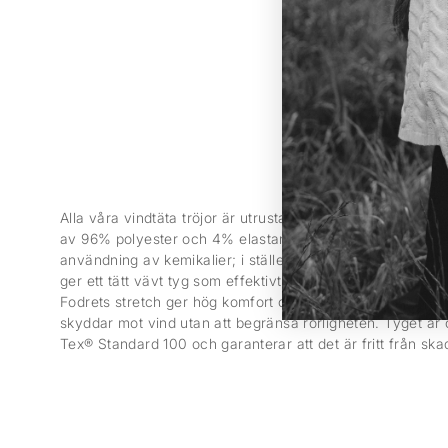
Alla våra vindtäta tröjor är utrustade med ett vindtätt och e
av 96% polyester och 4% elastan. Den vindtäta funktion
användning av kemikalier; i stället skapas den genom en 
ger ett tätt vävt tyg som effektivt stoppar vind samtidigt
Fodrets stretch ger hög komfort och god rörelsefrihet, vil
skyddar mot vind utan att begränsa rörligheten. Tyget är c
Tex® Standard 100 och garanterar att det är fritt från sk