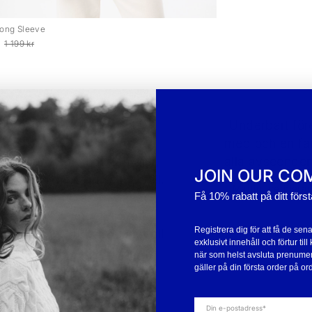
Long Sleeve
1 199 kr
ebrooks produkter är helt
“Underbart före
astiska! Jag har nu fem av
med och en fan
s underbara vindtäta tröjor,
alla avseenden.
JOIN OUR CO
jag har precis beställt en till.
– Martin, verifiera
Få 10% rabatt på ditt förs
 vi behöver nu är att det är
äckligt kallt i vinden för att
Registrera dig för att få de sen
ligen kunna njuta av dem till
exklusivt innehåll och förtur ti
o. Tack!”
när som helst avsluta prenume
gäller på din första order på ord
id, verifierad kund jan -24