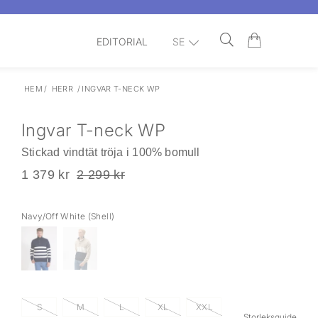
EDITORIAL
SE
HEM
/
HERR
/
INGVAR T-NECK WP
Ingvar T-neck WP
Stickad vindtät tröja i 100% bomull
1 379 kr
2 299 kr
Navy/Off White (shell)
S
M
L
XL
XXL
Storleksguide