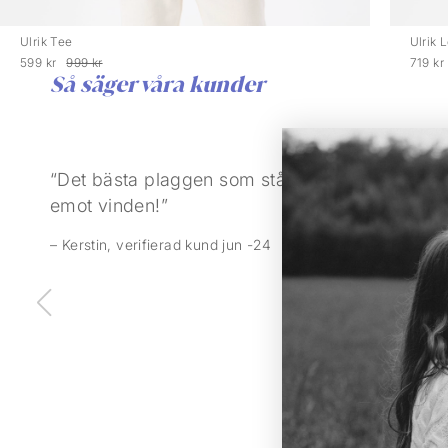
Ulrik Tee
Ulrik 
599 kr
999 kr
719 kr
Så säger våra kunder
“Det bästa plaggen som står
“Hol
emot vinden!”
fant
dera
– Kerstin, verifierad kund jun -24
och 
Allt
tillr
verk
full
– Dav