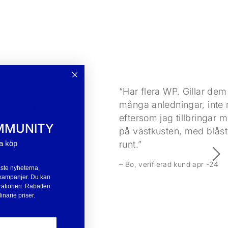
tag att ha att göra
“Har flera WP. Gillar dem
tastisk produkt i
många anledningar, inte 
 Kund för livet!”
eftersom jag tillbringar m
MMUNITY
på västkusten, med blåst
d kund okt -23
ta köp
runt.”
– Bo, verifierad kund apr -24
aste nyheterna,
ll kampanjer. Du kan
rationen. Rabatten
inarie priser.