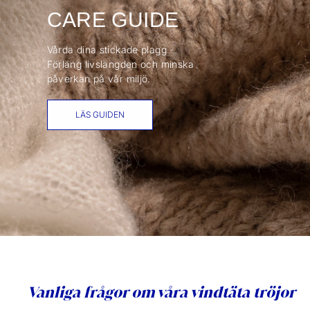
CARE GUIDE
Vårda dina stickade plagg -
Förläng livslängden och minska
påverkan på vår miljö.
LÄS GUIDEN
Vanliga frågor om våra vindtäta tröjor