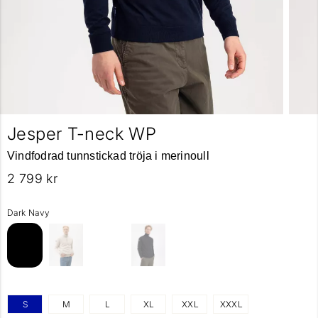
Jesper T-neck WP
Vindfodrad tunnstickad tröja i merinoull
2 799 kr
Dark Navy
S
M
L
XL
XXL
XXXL