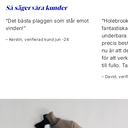
Så säger våra kunder
“Det bästa plaggen som står emot
“Holebrook
vinden!”
fantastisk
underbara v
– Kerstin, verifierad kund jun -24
precis bestä
nu är att de
för att ve
till fullo. T
– David, veri