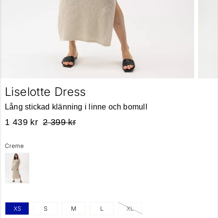
Liselotte Dress
Lång stickad klänning i linne och bomull
1 439 kr
2 399 kr
Creme
XS
S
M
L
XL