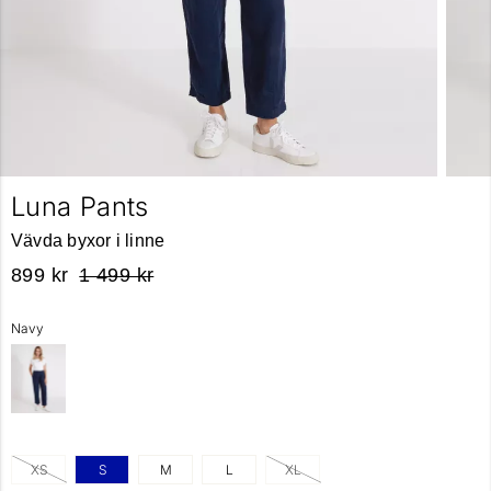
Luna Pants
Vävda byxor i linne
899 kr
1 499 kr
Navy
XS
S
M
L
XL