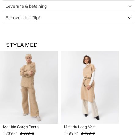
Leverans & betalning
Behöver du hjälp?
STYLA MED
Matilda Cargo Pants
Matilda Long Vest
1 739 kr
2 899 kr
1 499 kr
2 499 kr