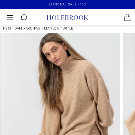
SEASONAL SALE -40%
HEM
>
DAM
>
ARCHIVE
>
MATILDA TURTLE