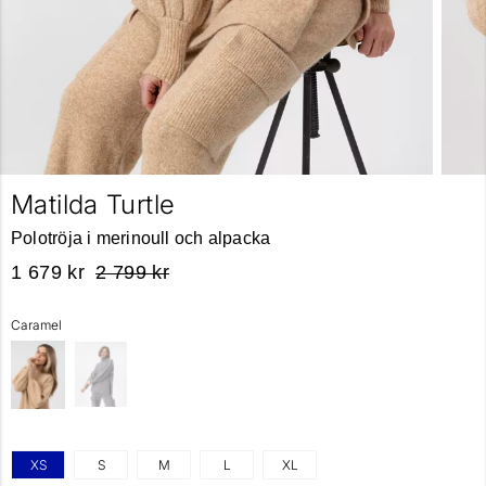
Matilda Turtle
Polotröja i merinoull och alpacka
1 679 kr
2 799 kr
Caramel
XS
S
M
L
XL