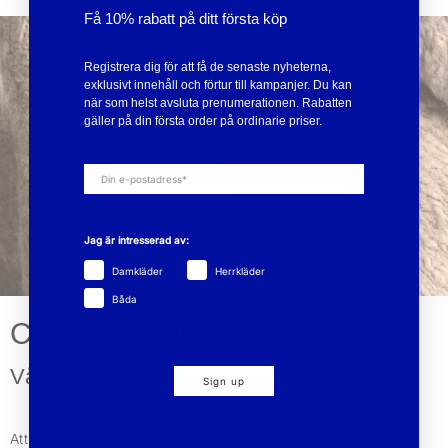
Få 10% rabatt på ditt första köp
Registrera dig för att få de senaste nyheterna,
exklusivt innehåll och förtur till kampanjer. Du kan
när som helst avsluta prenumerationen. Rabatten
gäller på din första order på ordinarie priser.
Jag är intresserad av:
Damkläder
Herrkläder
Båda
CARE GUIDE
Vårda dina plagg
Sign up
Att kläder kan leva länge beror på en rad aspekter. För oss