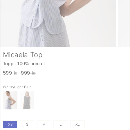
Micaela Top
Topp i 100% bomull
599 kr
999 kr
White/Light Blue
XS
S
M
L
XL