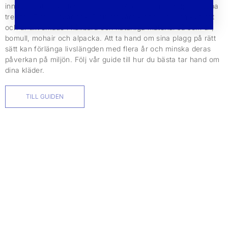
innebär det att vi designar tidlösa plagg som inte följer snabba
trender. Det innebär också att att våra kläder har hög kvalitet
och är tillverkade i hållbara och naturliga material så som ull,
bomull, mohair och alpacka. Att ta hand om sina plagg på rätt
sätt kan förlänga livslängden med flera år och minska deras
påverkan på miljön. Följ vår guide till hur du bästa tar hand om
dina kläder.
TILL GUIDEN