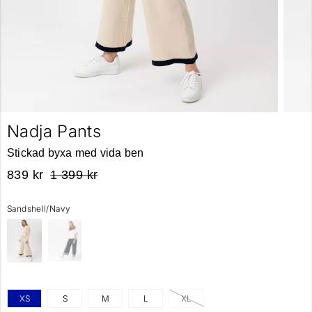
Nadja Pants
Stickad byxa med vida ben
839 kr
1 399 kr
Sandshell/Navy
XS
S
M
L
XL