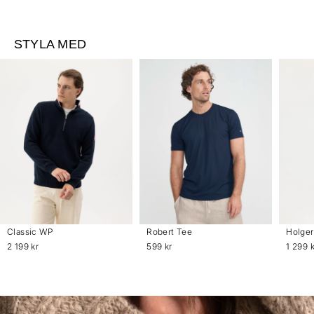
STYLA MED
Classic WP
Robert Tee
Holger
2 199 kr
599 kr
1 299 k