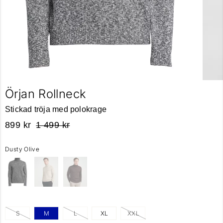
Örjan Rollneck
Stickad tröja med polokrage
899 kr
1 499 kr
Dusty Olive
S
M
L
XL
XXL