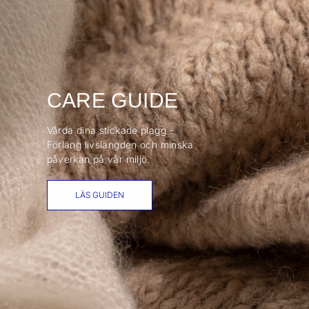
CARE GUIDE
Vårda dina stickade plagg -
Förläng livslängden och minska
påverkan på vår miljö.
LÄS GUIDEN