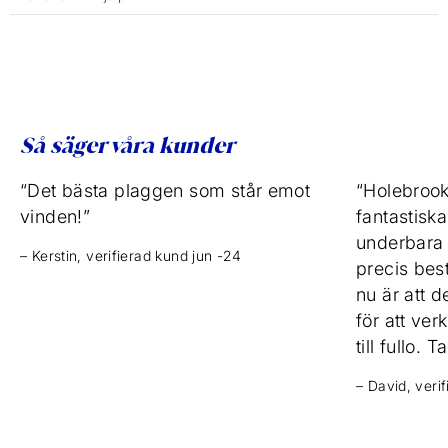
Så säger våra kunder
“Det bästa plaggen som står emot
“Holebrook
vinden!”
fantastisk
underbara v
– Kerstin, verifierad kund jun -24
precis bestä
nu är att de
för att ve
till fullo. T
– David, veri