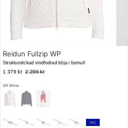
Reidun Fullzip WP
Strukturstickad vindfodrad tröja i bomull
1 379 kr
2 299 kr
Off White
XS
S
M
L
XL
XXL