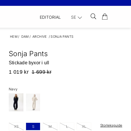
EDITORIAL
SE
HEM
/
DAM
/
ARCHIVE
/
SONJA PANTS
Sonja Pants
Stickade byxor i ull
1 019 kr
1 699 kr
Navy
Storleksguide
XS
S
M
L
XL