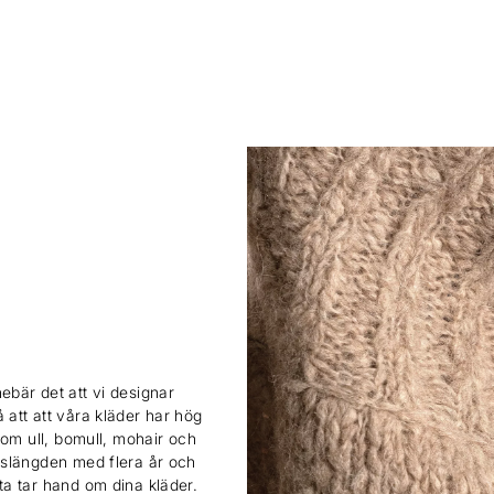
Båda
Sign up
ebär det att vi designar
 att att våra kläder har hög
 som ull, bomull, mohair och
ivslängden med flera år och
sta tar hand om dina kläder.