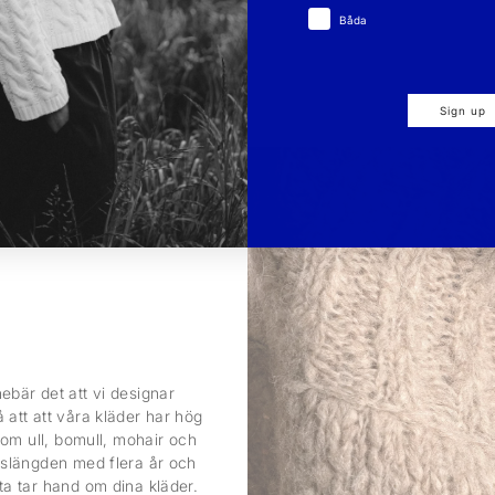
Båda
 Sweater
r
1 699 kr
Sign up
ebär det att vi designar
 att att våra kläder har hög
 som ull, bomull, mohair och
ivslängden med flera år och
sta tar hand om dina kläder.