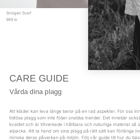
Smögen Scarf
Bittan
999 kr
1 019 k
CARE GUIDE
Vårda dina plagg
Att kläder kan leva länge beror på en rad aspekter. För oss inn
tidlösa plagg som inte följer snabba trender. Det innebär också
kvalitet och är tillverkade i hållbara och naturliga material så
alpacka. Att ta hand om sina plagg på rätt sätt kan förlänga l
minska deras påverkan på miljön. Följ vår guide till hur du bä