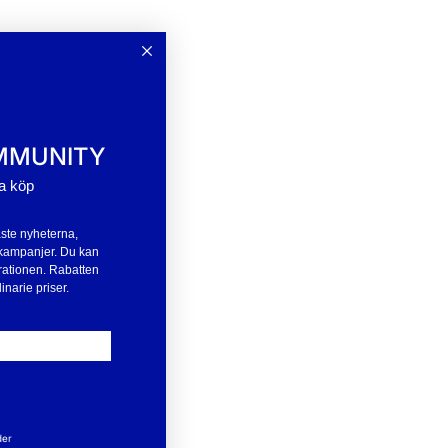
MMUNITY
ta köp
aste nyheterna,
ll kampanjer. Du kan
rationen. Rabatten
inarie priser.
der