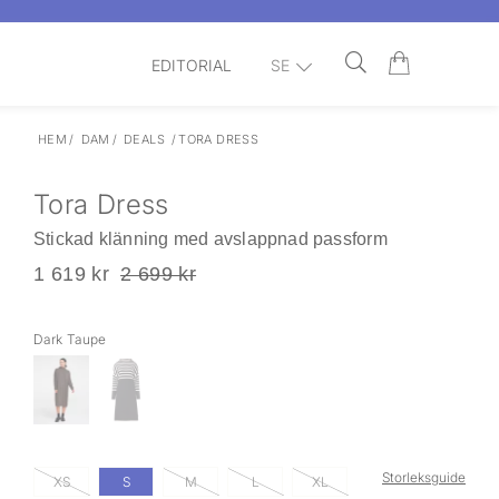
EDITORIAL
SE
HEM
/
DAM
/
DEALS
/
TORA DRESS
Tora Dress
Stickad klänning med avslappnad passform
1 619 kr
2 699 kr
Dark Taupe
Storleksguide
XS
S
M
L
XL