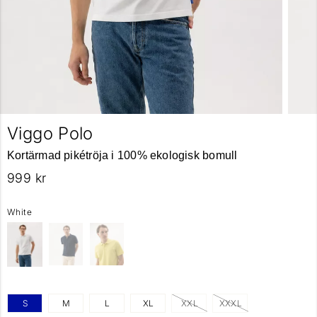
Viggo Polo
Kortärmad pikétröja i 100% ekologisk bomull
999 kr
White
S
M
L
XL
XXL
XXXL