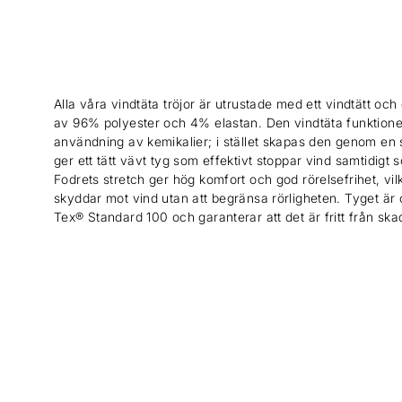
Alla våra vindtäta tröjor är utrustade med ett vindtätt och e
av 96% polyester och 4% elastan. Den vindtäta funktion
användning av kemikalier; i stället skapas den genom en 
ger ett tätt vävt tyg som effektivt stoppar vind samtidigt
Fodrets stretch ger hög komfort och god rörelsefrihet, vil
skyddar mot vind utan att begränsa rörligheten. Tyget är c
Tex® Standard 100 och garanterar att det är fritt från sk