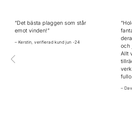
“Det bästa plaggen som står
“Hol
emot vinden!”
fant
dera
– Kerstin, verifierad kund jun -24
och 
Allt
tillr
verk
full
– Dav