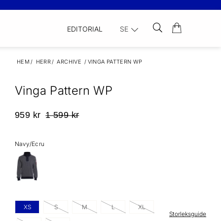
EDITORIAL
SE
HEM
/
HERR
/
ARCHIVE
/
VINGA PATTERN WP
Vinga Pattern WP
959 kr
1 599 kr
Navy/Ecru
XS
S
M
L
XL
Storleksguide