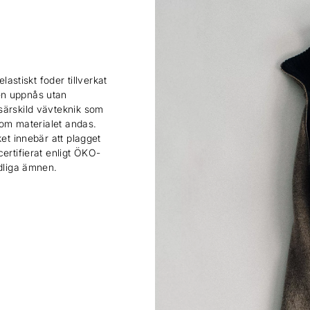
lastiskt foder tillverkat
en uppnås utan
särskild vävteknik som
 som materialet andas.
ket innebär att plagget
ertifierat enligt ÖKO-
adliga ämnen.