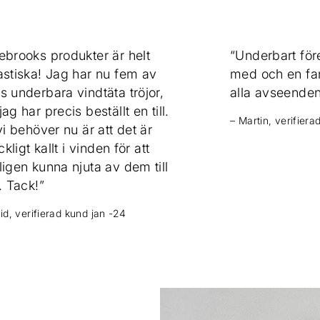
ebrooks produkter är helt
“Underbart före
astiska! Jag har nu fem av
med och en fan
s underbara vindtäta tröjor,
alla avseenden.
jag har precis beställt en till.
– Martin, verifiera
 vi behöver nu är att det är
äckligt kallt i vinden för att
ligen kunna njuta av dem till
o. Tack!”
id, verifierad kund jan -24