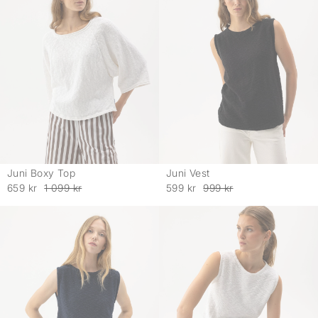
Juni Boxy Top
Juni Vest
-
-
659 kr
1 099 kr
599 kr
999 kr