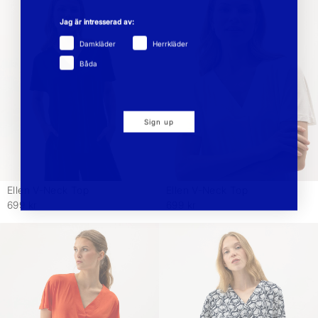
Jag är intresserad av:
Damkläder
Herrkläder
Båda
Sign up
Ellen V-Neck Top
Ellen V-Neck Top
-
-
699 kr
699 kr