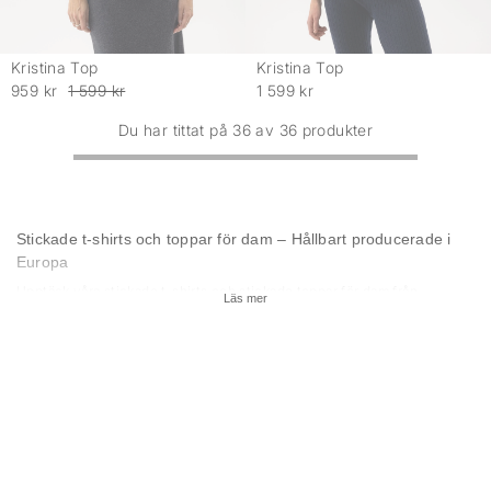
Kristina Top
Kristina Top
-
-
959 kr
1 599 kr
1 599 kr
Du har tittat på 36 av 36 produkter
Stickade t-shirts och toppar för dam – Hållbart producerade i
Europa
Upptäck våra stickade t-shirts och stickade toppar för dam från
Läs mer
Holebrook – skapade för att förena stil, komfort och hållbarhet. Vår
kollektion av stickade toppar erbjuder ett tidlöst utseende som passar
både till vardags och finare tillfällen. Med hållbara material och en
skandinavisk design är våra stickade t-shirts och toppar perfekta för dig
som värdesätter kvalitet och miljömedvetna plagg. För att skapa en
stickade kjolar för dam
komplett look, titta gärna på våra
som kan ge
dig ett elegant alternativ till våra toppar.