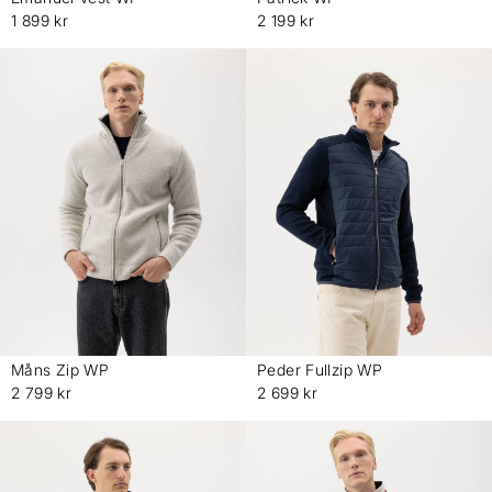
-
-
1 899 kr
2 199 kr
Måns Zip WP
Peder Fullzip WP
-
-
2 799 kr
2 699 kr