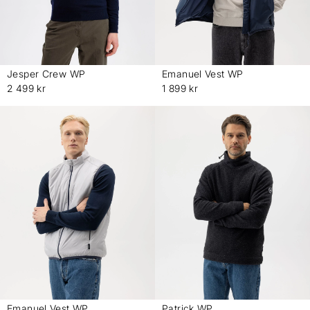
Jesper Crew WP
Emanuel Vest WP
-
-
2 499 kr
1 899 kr
Emanuel Vest WP
Patrick WP