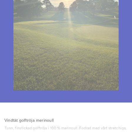
Vindtät golftröja merinoull
Tunn, finstickad golftröja i 100 % merinoull. Fodrad med vårt stretchiga,