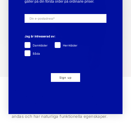
gäller på din första order på ordinarie priser.
Jag är intresserad av:
Damkläder
Herrkläder
Båda
Sign up
Våra golftröjor tillverkas i Europa av leverantörer som
delar vår syn på kvalitet, hantverk och hållbar
produktion. Vi använder naturliga och hållbara
material som bomull och merinoull – material som
andas och har naturliga funktionella egenskaper.