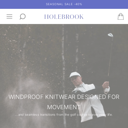
SEASONAL SALE -40%
WINDPROOF KNITWEAR DESIGNED FOR
MOVEMENT
...and seamless transitions from the golf course to everyday life.