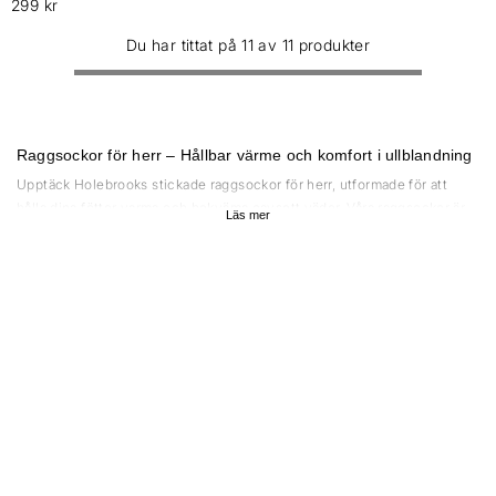
299 kr
Du har tittat på 11 av 11 produkter
Raggsockor för herr – Hållbar värme och komfort i ullblandning
Upptäck Holebrooks stickade raggsockor för herr, utformade för att
hålla dina fötter varma och bekväma oavsett väder. Våra raggsockor är
Läs mer
tillverkade i en slitstark ullblandning som kombinerar värme, hållbarhet
och klassisk design. Med både grovstickade och jacquardstickade
varianter i olika färger och mönster kan du enkelt hitta en stil som
passar dig.
Stickade raggsockor för kyliga dagar
Våra raggsockor i ullblandning är särskilt framtagna för att ge optimal
värme under kalla höst- och vinterdagar. Den naturliga ullen värmer
effektivt samtidigt som den andas och transporterar bort fukt, vilket gör
sockorna bekväma både inomhus och vid utomhusaktiviteter.
Blandningen av ull och syntetiska material gör dem extra slitstarka,
vilket ger en lång livslängd även vid frekvent användning. Välj mellan