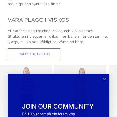
naturliga och syntetiska fibrer.
VÅRA PLAGG I VISKOS
Vi skapar plagg i stickad viskos och viskosjersey.
Strukturen i plaggen är olika, men känslan är densamma,
lyxiga, mjuka och väldigt bekväma att bära.
DAMPLAGG I VISKOS
JOIN OUR COMMUNITY
Få 10% rabatt på ditt första köp