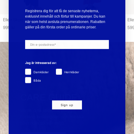
Registrera dig för att få de senaste nyheterna,
exklusivt innehåll och förtur till kampanjer. Du kan
Ellen Skort
Ellen Skort
Ell
när som helst avsluta prenumerationen. Rabatten
gäller på din första order på ordinarie priser.
999 kr
599 kr
999 kr
599
Jag är intresserad av:
Damkläder
Herrkläder
Båda
CARE GUIDE
Sign up
Vårda dina stickade plagg -
Förläng livslängden och minska
påverkan på vår miljö.