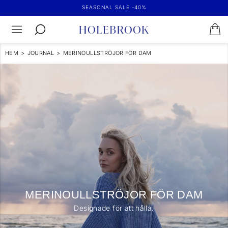
SEASONAL SALE -40%
HEM
>
JOURNAL
>
MERINOULLSTRÖJOR FÖR DAM
MERINOULLSTRÖJOR FÖR DAM
Designade för att hålla.