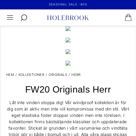
PEDER FULLZIP
SEASONAL SALE -40%
MÅNS WP
1 999 kr
ANDERS T-NECK
1 899 kr
SHOPPA HÄR
NISSE FULLZIP
1 699 kr
SHOPPA HÄR
1 899 kr
SHOPPA HÄR
SHOPPA HÄR
HEM
/
KOLLEKTIONER
/
ORIGINALS
/
HERR
FW20 Originals Herr
Låt inte vinden stoppa dig! Vår windproof kollektion är för
dig som är aktiv men inte vill kompromissa med din stil. Vårt
eget elastiska foder stoppar vinden men inte rörelsen. I
kollektionen finns bästsäljande klassiker och uppdaterade
favoriter. Stickat är grunden i vårt varumärke och vindtäta
tröjor gör vi både i bomull och i ull. Alla våra plagg stickas